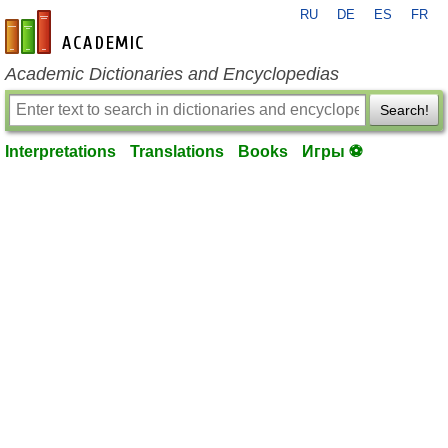
RU
DE
ES
FR
en-academic.com
Academic Dictionaries and Encyclopedias
Search!
Interpretations
Translations
Books
Игры ⚽