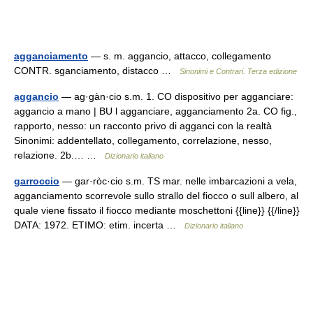
agganciamento
— s. m. aggancio, attacco, collegamento
CONTR. sganciamento, distacco …
Sinonimi e Contrari. Terza edizione
aggancio
— ag·gàn·cio s.m. 1. CO dispositivo per agganciare:
aggancio a mano | BU l agganciare, agganciamento 2a. CO fig.,
rapporto, nesso: un racconto privo di agganci con la realtà
Sinonimi: addentellato, collegamento, correlazione, nesso,
relazione. 2b.… …
Dizionario italiano
garroccio
— gar·ròc·cio s.m. TS mar. nelle imbarcazioni a vela,
agganciamento scorrevole sullo strallo del fiocco o sull albero, al
quale viene fissato il fiocco mediante moschettoni {{line}} {{/line}}
DATA: 1972. ETIMO: etim. incerta …
Dizionario italiano