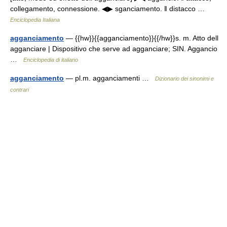
collegamento, connessione. ◀▶ sganciamento. ‖ distacco …
Enciclopedia Italiana
agganciamento
— {{hw}}{{agganciamento}}{{/hw}}s. m. Atto dell
agganciare | Dispositivo che serve ad agganciare; SIN. Aggancio
…
Enciclopedia di italiano
agganciamento
— pl.m. agganciamenti …
Dizionario dei sinonimi e
contrari