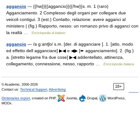
aggancio
— {{hw}}{{aggancio}}{{/hw}}s. m. 1 (raro)
Agganciamento. 2 Complesso degli organi per collegare due
veicoli contigui. 3 (est.) Contatto, relazione: avere agganci al
ministero | (fig.) Rapporto, nesso: un romanzo privo di agganci con
la realtà …
Enciclopedia di italiano
aggancio
— /a g:antʃo/ s.m. [der. di agganciare ]. 1. [atto, modo
ed effetto dell agganciare] ▶◀ e ◀▶ [➨ agganciamento]. 2. (fig.)
a. [stretto legame fra due cose] ▶◀ addentellato, attinenza,
collegamento, connessione, nesso, rapporto …
Enciclopedia Italiana
© Academic, 2000-2026
18+
Contact us:
Technical Support
,
Advertising
Dictionaries export
, created on PHP,
Joomla,
Drupal,
WordPress,
MODx.