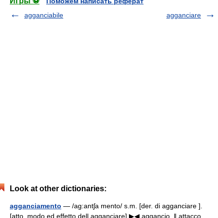
Игры ⚽
Поможем написать реферат
agganciabile
agganciare
Look at other dictionaries:
agganciamento
— /ag:antʃa mento/ s.m. [der. di agganciare ].
[atto, modo ed effetto dell agganciare] ▶◀ aggancio. ‖ attacco,