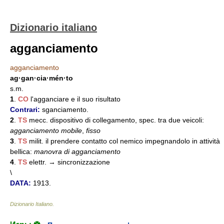
Dizionario italiano
agganciamento
agganciamento
ag·gan·cia·mén·to
s.m.
1
.
CO
l'agganciare e il suo risultato
Contrari:
sganciamento.
2
.
TS
mecc. dispositivo di collegamento, spec. tra due veicoli:
agganciamento mobile
,
fisso
3
.
TS
milit. il prendere contatto col nemico impegnandolo in attività
bellica:
manovra di agganciamento
4
.
TS
elettr. → sincronizzazione
\
DATA:
1913.
Dizionario Italiano
.